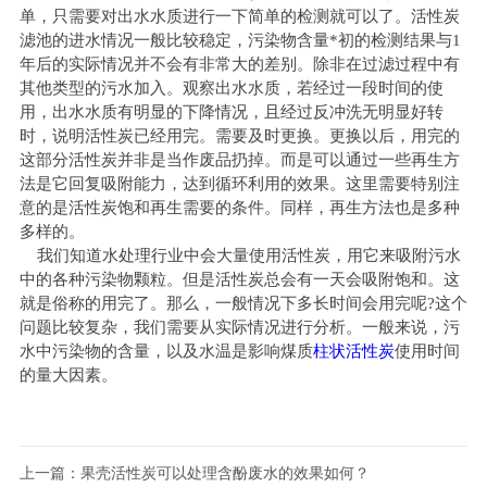
单，只需要对出水水质进行一下简单的检测就可以了。活性炭
滤池的进水情况一般比较稳定，污染物含量*初的检测结果与1
年后的实际情况并不会有非常大的差别。除非在过滤过程中有
其他类型的污水加入。观察出水水质，若经过一段时间的使
用，出水水质有明显的下降情况，且经过反冲洗无明显好转
时，说明活性炭已经用完。需要及时更换。更换以后，用完的
这部分活性炭并非是当作废品扔掉。而是可以通过一些再生方
法是它回复吸附能力，达到循环利用的效果。这里需要特别注
意的是活性炭饱和再生需要的条件。同样，再生方法也是多种
多样的。
我们知道水处理行业中会大量使用活性炭，用它来吸附污水
中的各种污染物颗粒。但是活性炭总会有一天会吸附饱和。这
就是俗称的用完了。那么，一般情况下多长时间会用完呢?这个
问题比较复杂，我们需要从实际情况进行分析。一般来说，污
水中污染物的含量，以及水温是影响煤质
柱状活性炭
使用时间
的量大因素。
上一篇：
果壳活性炭可以处理含酚废水的效果如何？